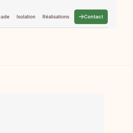
çade
Isolation
Réalisations
Contact