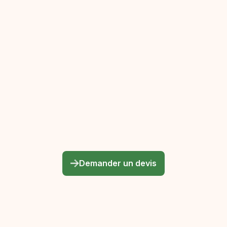
économisez sur vos factures pour un
confort été comme hiver.
GOUTTIÈRES
Pose et remplacement de gouttières,
chéneaux et cache-moineaux. Une
gestion optimale des eaux de pluie pour
Demander un devis
prévenir les infiltrations.