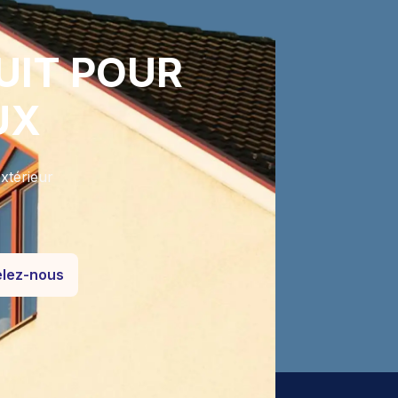
UIT POUR
UX
xtérieur
lez-nous