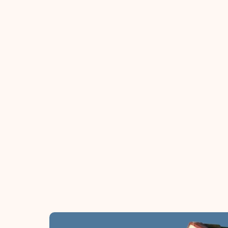
Nettoyage et hydrofuge
Saint-Leu d'esserent
Intervention complète sur une toiture fortem
Saint-Leu d'Esserent (60) : nettoyage vapeur 
d'un traitement hydrofuge coloré protecteur. 
couverture assainie, protégée et embellie pou
années.