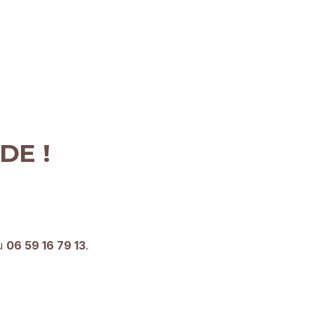
DE !
au
06 59 16 79 13
.